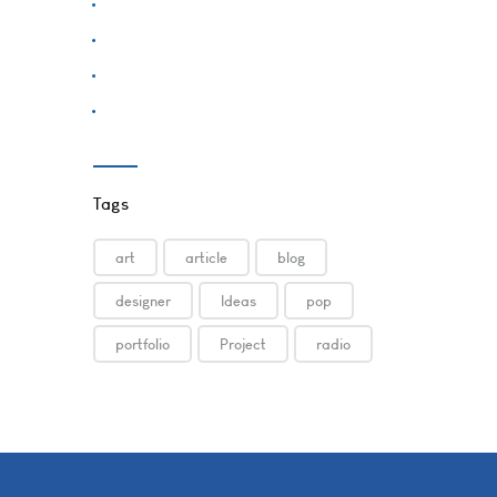
Design
Inspiration
Music News
News
Tags
art
article
blog
designer
Ideas
pop
portfolio
Project
radio