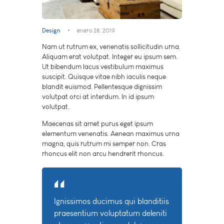
Design
enero 28, 2019
Nam ut rutrum ex, venenatis sollicitudin urna.
Aliquam erat volutpat. Integer eu ipsum sem.
Ut bibendum lacus vestibulum maximus
suscipit. Quisque vitae nibh iaculis neque
blandit euismod. Pellentesque dignissim
volutpat orci at interdum. In id ipsum
volutpat.
Maecenas sit amet purus eget ipsum
elementum venenatis. Aenean maximus urna
magna, quis rutrum mi semper non. Cras
rhoncus elit non arcu hendrerit rhoncus.
Ignissimos ducimus qui blanditiis
praesentium voluptatum deleniti