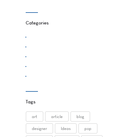
Categories
Creativity
Design
Inspiration
Music News
News
Tags
art
article
blog
designer
Ideas
pop