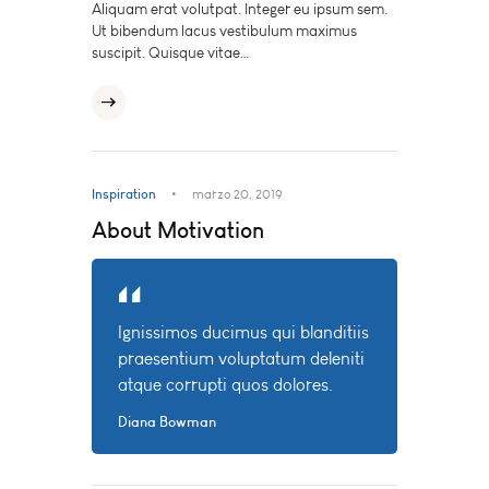
Aliquam erat volutpat. Integer eu ipsum sem.
Ut bibendum lacus vestibulum maximus
suscipit. Quisque vitae…
Inspiration
marzo 20, 2019
About Motivation
Ignissimos ducimus qui blanditiis
praesentium voluptatum deleniti
atque corrupti quos dolores.
Diana Bowman