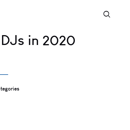
 DJs in 2020
tegories
reativity
Design
nspiration