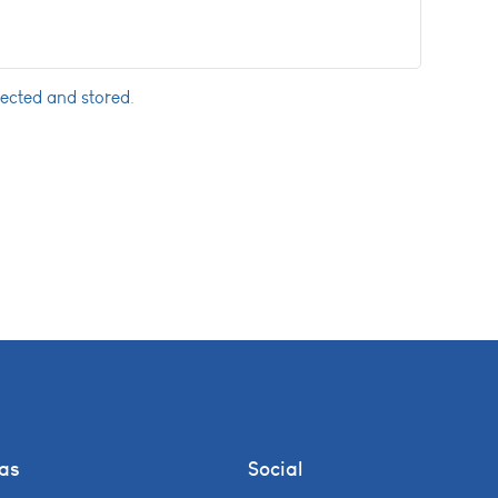
lected and stored
.
nas
Social