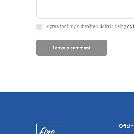
I agree that my submitted data is being
col
Ofici