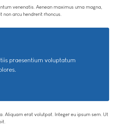
entum venenatis. Aenean maximus urna magna,
t non arcu hendrerit rhoncus.
itiis praesentium voluptatum
olores.
na. Aliquam erat volutpat. Integer eu ipsum sem. Ut
it.