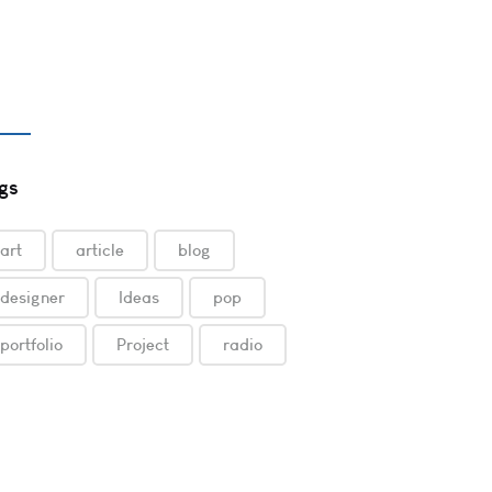
Music News
News
gs
art
article
blog
designer
Ideas
pop
portfolio
Project
radio