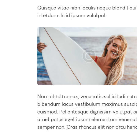
Quisque vitae nibh iaculis neque blandit eu
interdum. In id ipsum volutpat.
Nam ut rutrum ex, venenatis sollicitudin ur
bibendum lacus vestibulum maximus suscipit
euismod. Pellentesque dignissim volutpat or
amet purus eget ipsum elementum venenat
semper non. Cras rhoncus elit non arcu hend