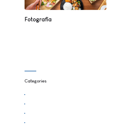
Fotografía
Está comprobado que una buena fotografía
te ayuda a incrementar tu número de ventas.
Muéstrale a tus clientes todas las caras de tu
producto.
Categories
Creativity
Design
Inspiration
Music News
News