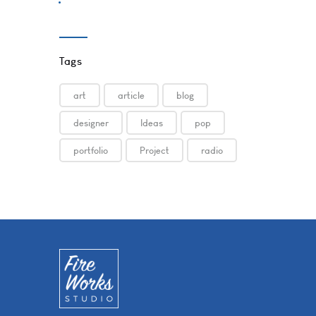
Tags
art
article
blog
designer
Ideas
pop
portfolio
Project
radio