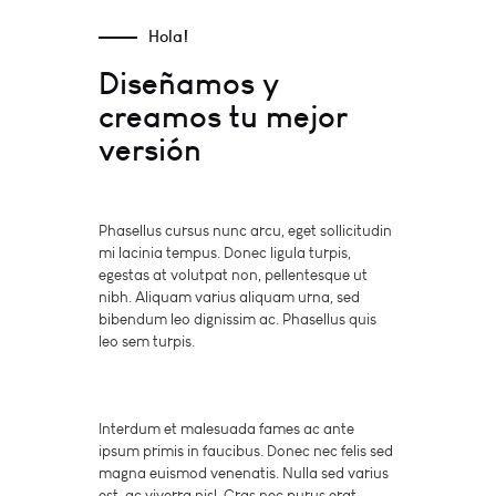
Hola!
Diseñamos y
creamos tu mejor
versión
Phasellus cursus nunc arcu, eget sollicitudin
mi lacinia tempus. Donec ligula turpis,
egestas at volutpat non, pellentesque ut
nibh. Aliquam varius aliquam urna, sed
bibendum leo dignissim ac. Phasellus quis
leo sem turpis.
Interdum et malesuada fames ac ante
ipsum primis in faucibus. Donec nec felis sed
magna euismod venenatis. Nulla sed varius
est, ac viverra nisl. Cras nec purus erat.